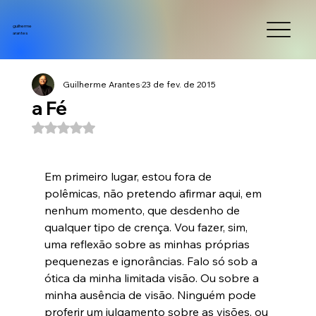
guilherme
arantes
Guilherme Arantes
23 de fev. de 2015
a Fé
Avaliado com NaN de 5 estrelas.
Em primeiro lugar, estou fora de 
polêmicas, não pretendo afirmar aqui, em 
nenhum momento, que desdenho de 
qualquer tipo de crença. Vou fazer, sim, 
uma reflexão sobre as minhas próprias 
pequenezas e ignorâncias. Falo só sob a 
ótica da minha limitada visão. Ou sobre a 
minha ausência de visão. Ninguém pode 
proferir um julgamento sobre as visões, ou 