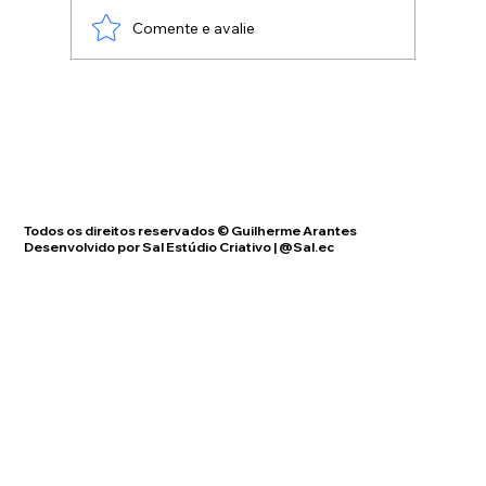
fazer, sem ao menos se informarem do
Comente e avalie
Todos os direitos reservados © Guilherme Arantes
Desenvolvido por Sal Estúdio Criativo | @Sal.ec