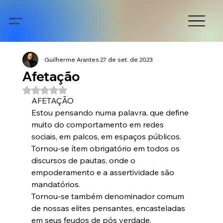
guilherme
arantes
Guilherme Arantes
27 de set. de 2023
Afetação
Avaliado com NaN de 5 estrelas.
AFETAÇÃO
Estou pensando numa palavra, que define 
muito do comportamento em redes 
sociais, em palcos, em espaços públicos.
Tornou-se ítem obrigatório em todos os 
discursos de pautas, onde o 
empoderamento e a assertividade são 
mandatórios.
Tornou-se também denominador comum 
de nossas elites pensantes, encasteladas 
em seus feudos de pós verdade.