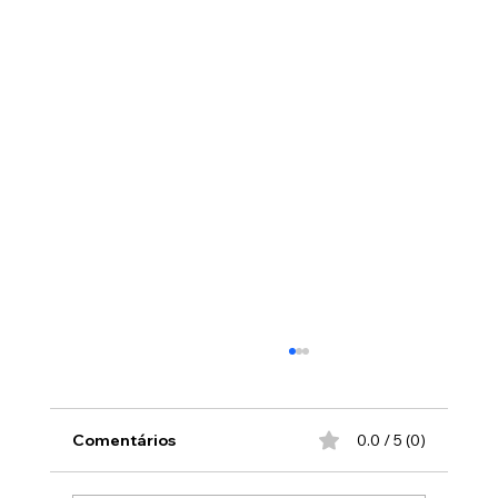
Redes e Julgamento Sumário
Pessoas vêm até nós pelas redes sociais
fazendo julgamentos "morais" baseados na
Comentários
0.0 / 5 (0)
imagem física, dizendo tudo o que nós
"precisariamos" fazer ou "precisariamos" não