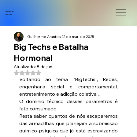
guilherme
arantes
Guilherme Arantes
22 de mar. de 2025
Big Techs e Batalha
Hormonal
Atualizado:
8 de jun.
Avaliado com NaN de 5 estrelas.
Voltando ao tema "BigTechs", Redes, 
engenharia social e comportamental, 
entretenimento e adicção coletiva ....
O dominio técnico desses parametros é 
fato consumado.
Resta saber quantos de nós escaparemos 
das armadilhas que planejam a submissão 
químico-psíquica que já está escravizando 