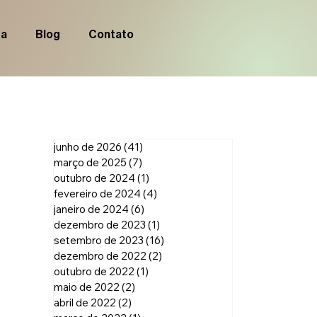
ia
Blog
Contato
junho de 2026
(41)
41 posts
março de 2025
(7)
7 posts
outubro de 2024
(1)
1 post
fevereiro de 2024
(4)
4 posts
janeiro de 2024
(6)
6 posts
dezembro de 2023
(1)
1 post
setembro de 2023
(16)
16 posts
dezembro de 2022
(2)
2 posts
outubro de 2022
(1)
1 post
maio de 2022
(2)
2 posts
abril de 2022
(2)
2 posts