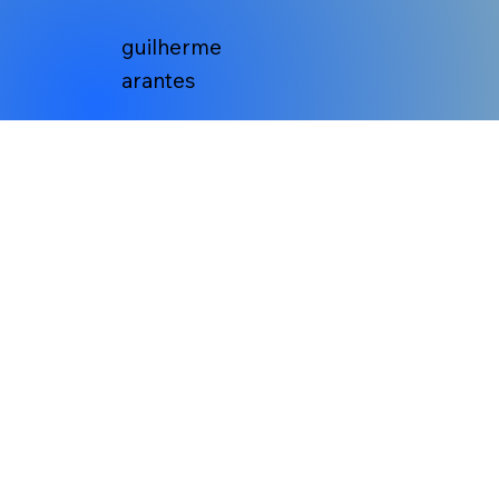
guilherme
arantes