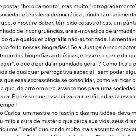
 postar “heroicamente”, mas muito “retrogradamente”
ociedade brasileira democrática , ainda tão rudimenta
rupo, o Procure Saber, têm sido catastróficas, um pânt
ado de incongruências, areia-movediça de armadilhas
do que qualquer biografia não-autorizada. Lamentáve
do feito nessas biografias ! Se a Justiça é incompeten
rago das biografias anti-éticas, e esse é o cerne da que
teger”, o que dizer da impunidade geral ? Como fica a 
da de qualquer prerrogativa especial , sem poder alg
 que essa excrescência se consolidar, como vai ficar o
de que, de erro em erro, avancemos para uma sociedad
ca .É porisso que essa lei vai cair, e não adianta essa c
empo !

 Carlos, um mestre no fascínio das multidões, deva m
 mito à aura de mistério que cerca sua vida, seus dram
ndo uma “lenda” que rende muito mais assunto e prove