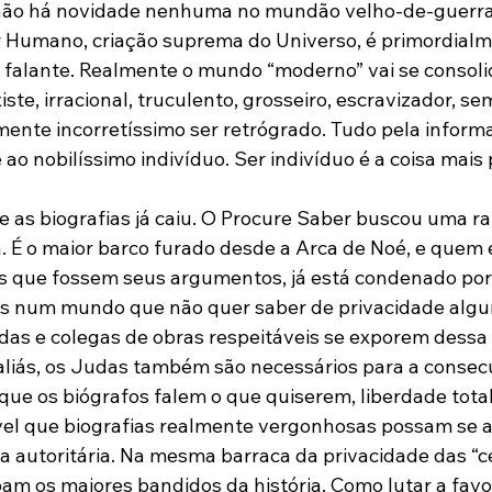
ão há novidade nenhuma no mundão velho-de-guerra
 Humano, criação suprema do Universo, é primordial
e falante. Realmente o mundo “moderno” vai se consol
iste, irracional, truculento, grosseiro, escravizador, se
mente incorretíssimo ser retrógrado. Tudo pela informaç
 ao nobilíssimo indivíduo. Ser indivíduo é a coisa mais 
e as biografias já caiu. O Procure Saber buscou uma ra
. É o maior barco furado desde a Arca de Noé, e quem 
eis que fossem seus argumentos, já está condenado po
cos num mundo que não quer saber de privacidade algu
idas e colegas de obras respeitáveis se exporem dessa 
aliás, os Judas também são necessários para a consec
 que os biógrafos falem o que quiserem, liberdade total,
ível que biografias realmente vergonhosas possam se a
 autoritária. Na mesma barraca da privacidade das “c
am os maiores bandidos da história. Como lutar a favo