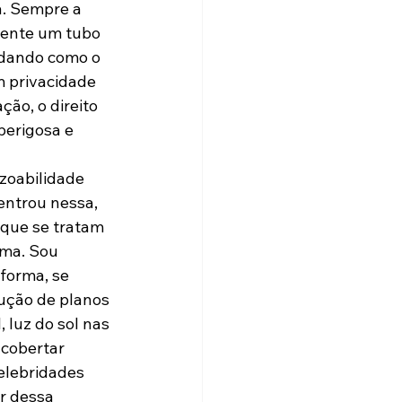
. Sempre a 
mente um tubo 
idando como o 
m privacidade 
ão, o direito 
perigosa e 
zoabilidade 
entrou nessa, 
rque se tratam 
ma. Sou 
forma, se 
ução de planos 
 luz do sol nas 
cobertar 
elebridades 
r dessa 