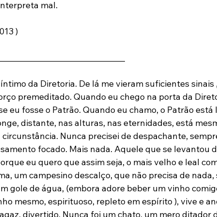
terpreta mal.

13 )

________________________________

íntimo da Diretoria. De lá me vieram suficientes sinais
rço premeditado. Quando eu chego na porta da Diretor
se eu fosse o Patrão. Quando eu chamo, o Patrão está 
onge, distante, nas alturas, nas eternidades, está mes
ircunstância. Nunca precisei de despachante, sempre
amento focado. Mais nada. Aquele que se levantou d
rque eu quero que assim seja, o mais velho e leal com
a, um campesino descalço, que não precisa de nada, 
um gole de água, (embora adore beber um vinho comigo
ho mesmo, espirituoso, repleto em espírito ), vive e a
agaz, divertido. Nunca foi um chato, um mero ditador d