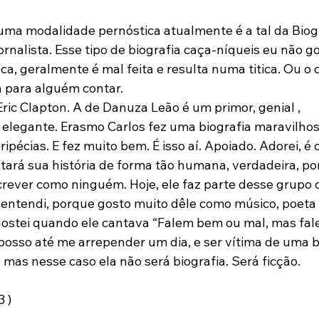
 uma modalidade pernóstica atualmente é a tal da Biogr
nalista. Esse tipo de biografia caça-níqueis eu não go
, geralmente é mal feita e resulta numa titica. Ou o c
a para alguém contar.

ric Clapton. A de Danuza Leão é um primor, genial , 
legante. Erasmo Carlos fez uma biografia maravilhos
pécias. E fez muito bem. É isso aí. Apoiado. Adorei, é 
ará sua história de forma tão humana, verdadeira, por
screver como ninguém. Hoje, ele faz parte desse grupo
 entendi, porque gosto muito dêle como músico, poeta e
ostei quando ele cantava “Falem bem ou mal, mas falem
 posso até me arrepender um dia, e ser vítima de uma b
mas nesse caso ela não será biografia. Será ficção.

 )
