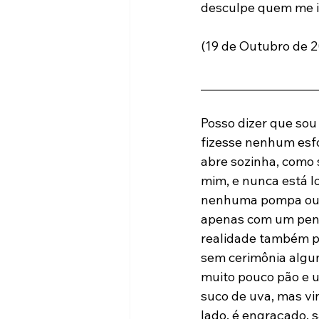
desculpe quem me in
(19 de Outubro de 20
_____________________
Posso dizer que sou 
fizesse nenhum esfo
abre sozinha, como 
mim, e nunca está l
nenhuma pompa ou c
apenas com um pens
realidade também po
sem cerimônia algum
muito pouco pão e 
suco de uva, mas vin
lado, é engraçado, s