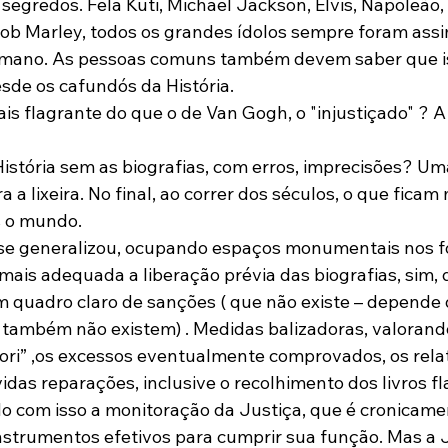
egredos. Fela Kuti, Michael Jackson, Elvis, Napoleão, H
Bob Marley, todos os grandes ídolos sempre foram assi
mano. As pessoas comuns também devem saber que i
esde os cafundós da História.

 flagrante do que o de Van Gogh, o "injustiçado" ? A 
istória sem as biografias, com erros, imprecisões? Uma
ra a lixeira. No final, ao correr dos séculos, o que fica
 o mundo.

 se generalizou, ocupando espaços monumentais nos 
 mais adequada a liberação prévia das biografias, sim,
quadro claro de sanções ( que não existe – depende 
 também não existem) . Medidas balizadoras, valorand
ori” ,os excessos eventualmente comprovados, os rela
vidas reparações, inclusive o recolhimento dos livros 
ndo com isso a monitoração da Justiça, que é cronicame
strumentos efetivos para cumprir sua função. Mas a Ju