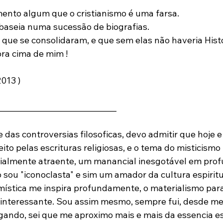
nto algum que o cristianismo é uma farsa.

aseia numa sucessão de biografias.

 que se consolidaram, e que sem elas não haveria Histó
ra cima de mim !

013 )

_____________________________

as controversias filosoficas, devo admitir que hoje e
peito pelas escrituras religiosas, e o tema do misticismo
almente atraente, um manancial inesgotável em prof
 sou "iconoclasta" e sim um amador da cultura espiritu
mística me inspira profundamente, o materialismo par
nteressante. Sou assim mesmo, sempre fui, desde me
ando, sei que me aproximo mais e mais da essencia esp