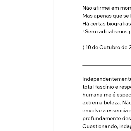
Não afirmei em mome
Mas apenas que se b
Há certas biografias
! Sem radicalismos p
( 18 de Outubro de 2
_____________________
Independentemente d
total fascínio e res
humana me é especi
extrema beleza. Não
envolve a essencia 
profundamente desi
Questionando, indag