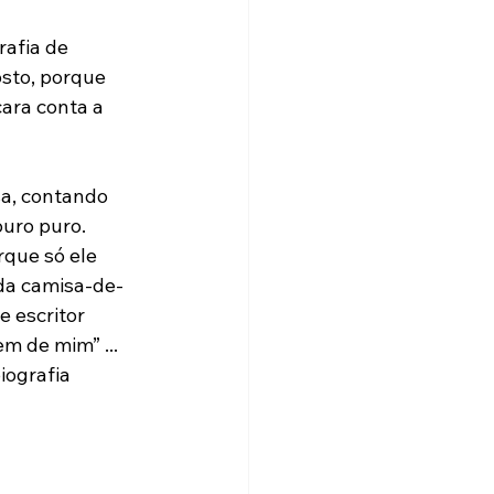
afia de 
sto, porque 
ara conta a 
a, contando 
ouro puro. 
que só ele 
 da camisa-de-
 escritor 
 de mim” ...

iografia 