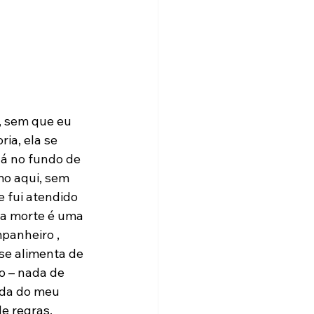
 , sem que eu 
ia, ela se 
lá no fundo de 
mo aqui, sem 
 fui atendido 
a morte é uma 
panheiro , 
se alimenta de 
 – nada de 
nda do meu 
e regras, 