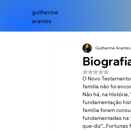
guilherme
arantes
Guilherme Arantes
Biografi
Avaliado com NaN 
O Novo Testamento p
familia não foi enco
Não há, na História,
fundamentação histó
família foram consu
fundamentadas na tr
que-diz”...Fortunas