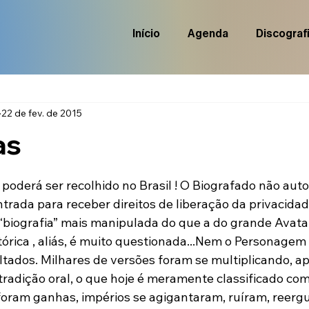
Início
Agenda
Discograf
22 de fev. de 2015
as
de 5 estrelas.
oderá ser recolhido no Brasil ! O Biografado não autor
ntrada para receber direitos de liberação da privacidade
 “biografia” mais manipulada do que a do grande Avatar
rica , aliás, é muito questionada...Nem o Personagem 
ltados. Milhares de versões foram se multiplicando, a
adição oral, o que hoje é meramente classificado como 
 foram ganhas, impérios se agigantaram, ruíram, reer