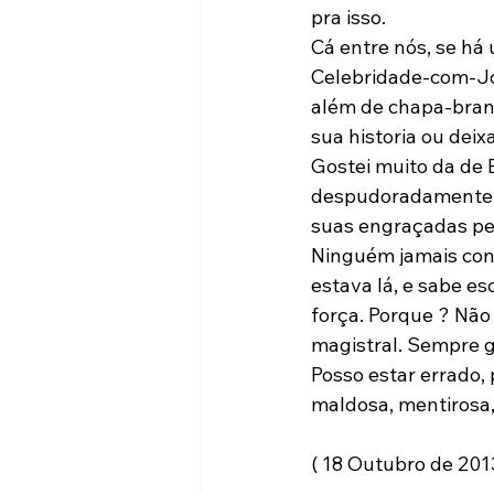
pra isso.

Cá entre nós, se há
Celebridade-com-Jor
além de chapa-branca
sua historia ou deix
Gostei muito da de E
despudoradamente e
suas engraçadas peri
Ninguém jamais cont
estava lá, e sabe e
força. Porque ? Não
magistral. Sempre g
Posso estar errado,
maldosa, mentirosa, 
( 18 Outubro de 2013