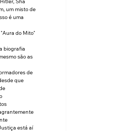
itler, Sha 
m, um misto de 
sso é uma 
"Aura do Mito" 
 biografia 
m mesmo são as 
formadores de 
 desde que 
de 
o 
tos 
flagrantemente 
nte 
stiça está aí 