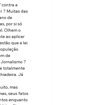
 contra a 
r ? Muitas das 
ano de 
, por si só 
l. Olhem o 
te ao aplicar 
stão que a lei 
população 
um de 
 Jornalismo ? 
e totalmente 
hiadeira. Já 
uito, mas 
as, seus fatos 
ntos enquanto 