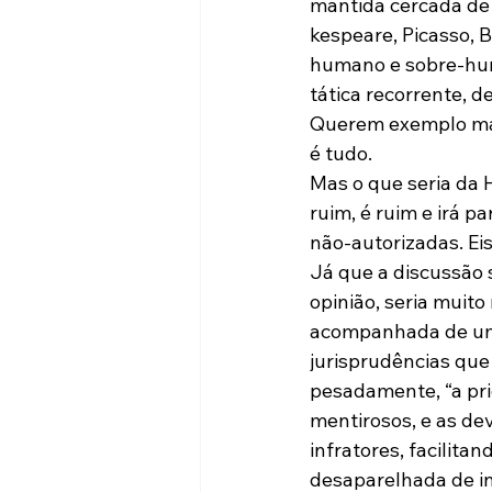
mantida cercada de s
kespeare, Picasso, 
humano e sobre-hu
tática recorrente, d
Querem exemplo mais
é tudo.

Mas o que seria da H
ruim, é ruim e irá pa
não-autorizadas. Eis
Já que a discussão
opinião, seria muito
acompanhada de um 
jurisprudências que
pesadamente, “a pri
mentirosos, e as de
infratores, facilita
desaparelhada de in