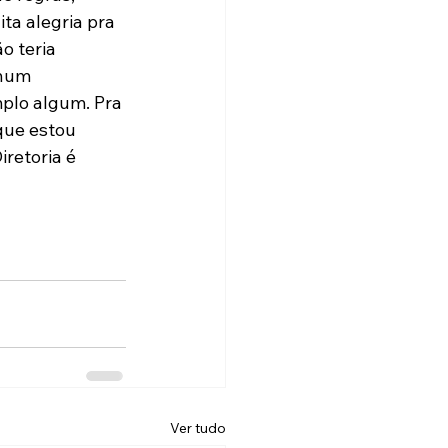
a alegria pra 
o teria 
hum 
lo algum. Pra 
que estou 
retoria é 
Ver tudo