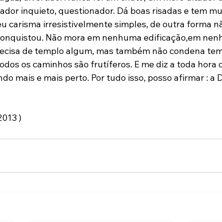
or inquieto, questionador. Dá boas risadas e tem muit
u carisma irresistivelmente simples, de outra forma nã
conquistou. Não mora em nenhuma edificação,em nen
cisa de templo algum, mas também não condena temp
odos os caminhos são frutíferos. E me diz a toda hora 
 mais e mais perto. Por tudo isso, posso afirmar : a Di
2013 )