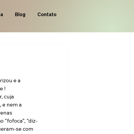
ia
Blog
Contato
izou e a 
 !

, cuja 
, e nem a 
penas 
“fofoca”, “diz-
gueram-se com 