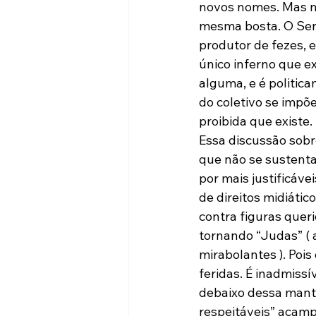
novos nomes. Mas n
mesma bosta. O Ser
produtor de fezes, 
único inferno que ex
alguma, e é politica
do coletivo se impõe
proibida que existe.

Essa discussão sobr
que não se sustenta
por mais justificáv
de direitos midiáti
contra figuras quer
tornando “Judas” ( 
mirabolantes ). Pois
feridas. É inadmiss
debaixo dessa manta
respeitáveis” acamp