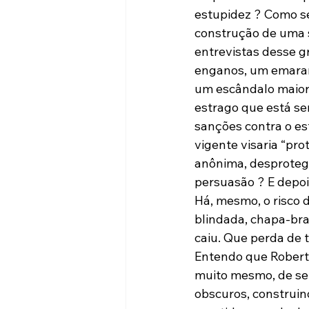
estupidez ? Como se
construção de uma s
entrevistas desse g
enganos, um emaranh
um escândalo maior 
estrago que está sen
sanções contra o est
vigente visaria “pro
anônima, desprotegi
persuasão ? E depois
Há, mesmo, o risco 
blindada, chapa-bran
caiu. Que perda de t
Entendo que Roberto
muito mesmo, de seu
obscuros, construi