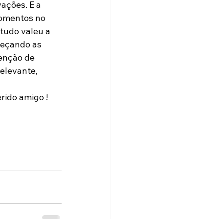
ações. E a 
momentos no 
tudo valeu a 
meçando as 
benção de 
elevante, 
ido amigo !
