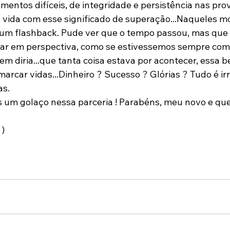
entos difíceis, de integridade e persistência nas prov
 vida com esse significado de superação...Naqueles 
um flashback. Pude ver que o tempo passou, mas que 
har em perspectiva, como se estivessemos sempre co
em diria...que tanta coisa estava por acontecer, essa 
arcar vidas...Dinheiro ? Sucesso ? Glórias ? Tudo é irr
s.

m golaço nessa parceria ! Parabéns, meu novo e quer
)
