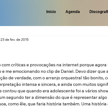
Início
Agenda
Discograf
23 de fev. de 2015
de 5 estrelas.
com críticas e provocações na internet porque agora 
 e me emocionando no clip de Daniel. Devo dizer que al
ão de verdade, com o arranjo orquestral tão bonito, 
erpretação intensa e sincera, e ainda com muitos signi
me contou que quando era adolescente foi a vários sho
um segundo ter a dimensão do que é representar algo
soa, como êle, que faria história também. Uma história