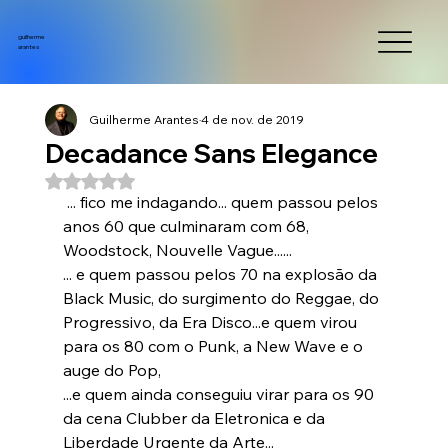
guilherme
arantes
Guilherme Arantes
4 de nov. de 2019
Decadance Sans Elegance
Avaliado com NaN de 5 estrelas.
 ... fico me indagando... quem passou pelos 
anos 60 que culminaram com 68, 
Woodstock, Nouvelle Vague...... 
... e quem passou pelos 70 na explosão da 
Black Music, do surgimento do Reggae, do 
Progressivo, da Era Disco...e quem virou 
para os 80 com o Punk, a New Wave e o 
auge do Pop, 
...e quem ainda conseguiu virar para os 90 
da cena Clubber da Eletronica e da 
Liberdade Urgente da Arte...