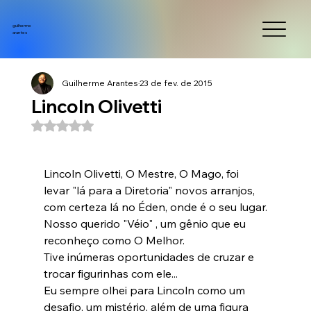
guilherme
arantes
Guilherme Arantes
23 de fev. de 2015
Lincoln Olivetti
Avaliado com NaN de 5 estrelas.
Lincoln Olivetti, O Mestre, O Mago, foi 
levar "lá para a Diretoria" novos arranjos, 
com certeza lá no Éden, onde é o seu lugar.

Nosso querido "Véio" , um gênio que eu 
reconheço como O Melhor.

Tive inúmeras oportunidades de cruzar e 
trocar figurinhas com ele...

Eu sempre olhei para Lincoln como um 
desafio, um mistério, além de uma figura 