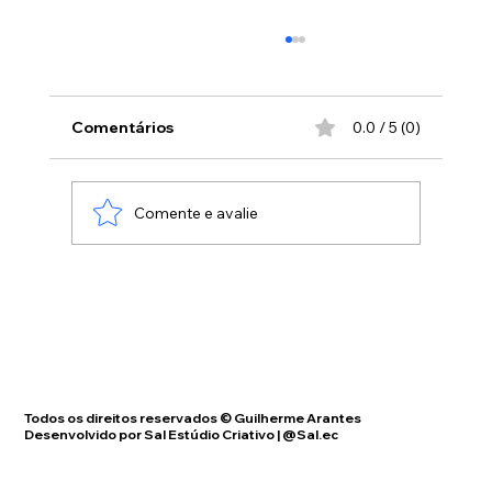
Redes e Julgamento Sumário
Pessoas vêm até nós pelas redes sociais
fazendo julgamentos "morais" baseados na
Comentários
0.0 / 5 (0)
imagem física, dizendo tudo o que nós
"precisariamos" fazer ou "precisariamos" não
fazer, sem ao menos se informarem do
Comente e avalie
Todos os direitos reservados © Guilherme Arantes
Desenvolvido por Sal Estúdio Criativo | @Sal.ec