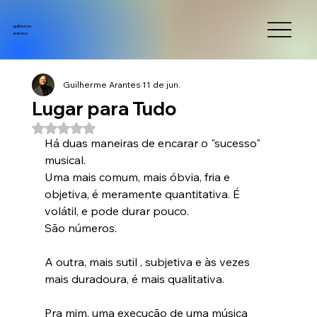
guilherme
arantes
Guilherme Arantes
11 de jun.
Lugar para Tudo
Avaliado com NaN de 5 estrelas.
Há duas maneiras de encarar o "sucesso" 
musical.
Uma mais comum, mais óbvia, fria e 
objetiva, é meramente quantitativa. É 
volátil, e pode durar pouco.
São números.
A outra, mais sutil , subjetiva e às vezes 
mais duradoura, é mais qualitativa.
Pra mim, uma execução de uma música 