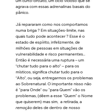
um curto-circuito, um ciclo vicioso que se 
agrava com essas adrenalinas basais do 
pânico.

Já repararam como nos comportamos 
numa briga ? Em situações-limite, nas 
quais tudo pode acontecer ? Esse é o 
estado de espírito, infelizmente, de 
milhões de pessoas em situações de 
vulnerabilidade e risco permanentes...  
Então é necessária uma ruptura – um 
“chutar tudo para o alto” – para os 
místicos, significa chutar tudo para o 
“Alto”, ou seja, entregarmos os problemas 
ao Sobrenatural. O importante nisso não 
é "para Onde" ou "para Quem" vão os 
problemas, (dêem a esse "Quem" o Nome 
que quiserem) mas sim,  a retirada, a 
remoção
 deles de dentro de nosso 