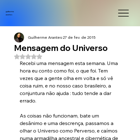
guilherme
arantes
Guilherme Arantes
27 de fev. de 2015
Mensagem do Universo
Avaliado com NaN de 5 estrelas.
Recebi uma mensagem esta semana. Uma 
hora eu conto como foi, o que foi. Tem 
vezes que a gente olha em volta e só vê 
coisa ruim, e no nosso caso brasileiro, a 
conjuntura não ajuda : tudo tende a dar 
errado.

As coisas não funcionam, bate um 
desânimo e uma descrença, passamos a 
olhar o Universo como Perverso, e caímos 
numa armadilha ancestral e cibernética de 