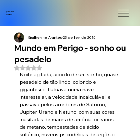
guilherme
arantes
Guilherme Arantes
23 de fev. de 2015
Mundo em Perigo - sonho ou
pesadelo
Avaliado com NaN de 5 estrelas.
Noite agitada, acordo de um sonho, quase 
pesadelo de tão lindo, colorido e 
gigantesco: flutuava numa nave 
interestelar, a velocidade incalculável, e 
passava pelos arredores de Saturno, 
Jupiter, Urano e Netuno, com suas cores 
inusitadas de mares de amônia, oceanos 
de metano, tempestades de ácido 
sulfúrico, nuvens psicodélicas de argônio, 