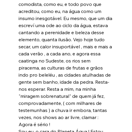
comodista, como eu, e todo povo que 
acreditou, como eu, na água como um 
insumo inesgotável. Eu mesmo, que um dia 
escreví uma ode ao ciclo da água, estava 
cantando a perenidade e beleza desse 
elemento, quanta ilusão. Vejo hoje tudo 
secar, um calor insuportável , mais e mais a 
cada verão , a cada ano, e agora essa 
caatinga no Sudeste, os rios sem 
piracema, as culturas de frutas e grãos 
indo pro beleléu , as cidades atulhadas de 
gente sem banho, idade da pedra. Resta-
nos esperar. Resta a mim, na minha 
"miragem sobrenatural" de quem já fez, 
comprovadamente, ( com milhares de 
testemunhas ) a chuva ir embora, tantas 
vezes, nos shows ao ar livre, clamar :

Agora é sério !

Sou eu, o cara do Planeta Água ! Estou 