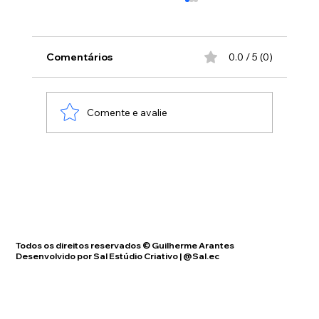
Redes e Julgamento Sumário
Pessoas vêm até nós pelas redes sociais
fazendo julgamentos "morais" baseados na
Comentários
0.0 / 5 (0)
imagem física, dizendo tudo o que nós
"precisariamos" fazer ou "precisariamos" não
fazer, sem ao menos se informarem do
Comente e avalie
Todos os direitos reservados © Guilherme Arantes
Desenvolvido por Sal Estúdio Criativo | @Sal.ec