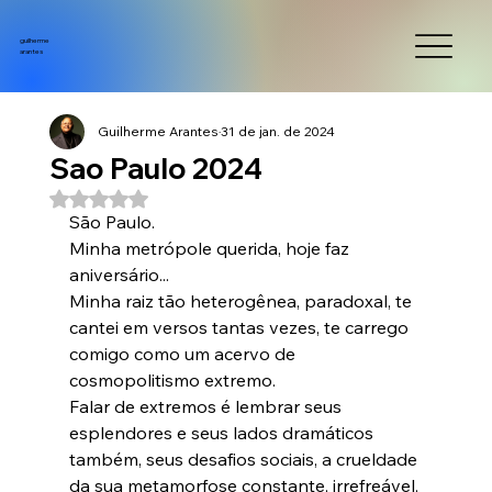
guilherme
arantes
Guilherme Arantes
31 de jan. de 2024
Sao Paulo 2024
Avaliado com NaN de 5 estrelas.
São Paulo.
Minha metrópole querida, hoje faz 
aniversário...
Minha raiz tão heterogênea, paradoxal, te 
cantei em versos tantas vezes, te carrego 
comigo como um acervo de 
cosmopolitismo extremo.
Falar de extremos é lembrar seus 
esplendores e seus lados dramáticos 
também, seus desafios sociais, a crueldade 
da sua metamorfose constante, irrefreável, 