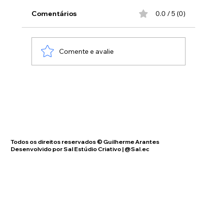
Pessoas vêm até nós pelas redes sociais
fazendo julgamentos "morais" baseados na
Comentários
0.0 / 5 (0)
imagem física, dizendo tudo o que nós
"precisariamos" fazer ou "precisariamos" não
fazer, sem ao menos se informarem do
Comente e avalie
Todos os direitos reservados © Guilherme Arantes
Desenvolvido por Sal Estúdio Criativo | @Sal.ec