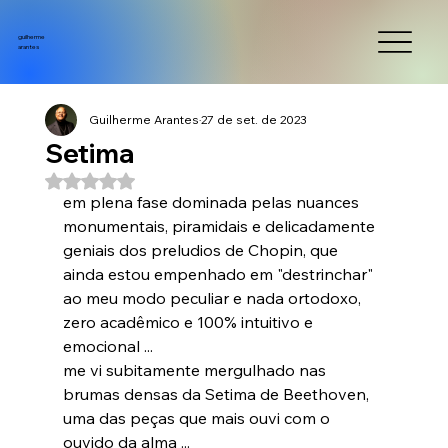
guilherme
arantes
Guilherme Arantes
27 de set. de 2023
Setima
Avaliado com NaN de 5 estrelas.
em plena fase dominada pelas nuances 
monumentais, piramidais e delicadamente 
geniais dos preludios de Chopin, que 
ainda estou empenhado em "destrinchar" 
ao meu modo peculiar e nada ortodoxo, 
zero acadêmico e 100% intuitivo e 
emocional ...
me vi subitamente mergulhado nas 
brumas densas da Setima de Beethoven, 
uma das peças que mais ouvi com o 
ouvido da alma ...