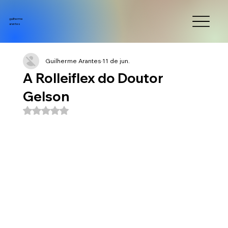
guilherme
arantes
Guilherme Arantes
11 de jun.
A Rolleiflex do Doutor
Gelson
Avaliado com NaN de 5 estrelas.