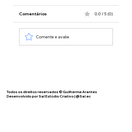
Há duas maneiras de encarar o "sucesso"
musical. Uma mais comum, mais óbvia, fria e
Comentários
0.0 / 5 (0)
objetiva, é meramente quantitativa. É volátil,
e pode durar pouco. São números. A outra,
mais sutil , subjetiva e
Comente e avalie
Todos os direitos reservados © Guilherme Arantes
Desenvolvido por Sal Estúdio Criativo | @Sal.ec