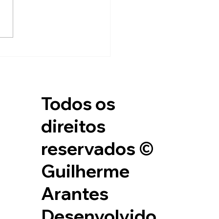
te em parecer. Por mais que
am sem proposito, inúteis,
sões e percepçoes
Todos os
direitos
reservados ©
Guilherme
Arantes
Desenvolvido