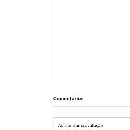
O Busão do Guilherme
Comentários
Eu vivi a minha vida pegando o
mesmo busão as 4 da manha.
CMTC. Largo da Concórdia. Não
Adicione uma avaliação
fui criado para burguês. Nunca