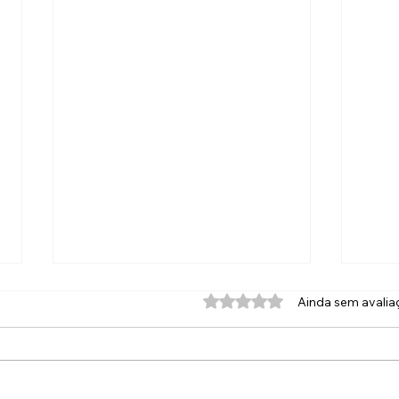
Lugar para Tudo
Cest
Avaliado com 0 de 5 estrel
Ainda sem avalia
Há duas maneiras de encarar o
Papo
"sucesso" musical. Uma mais
fund
comum, mais óbvia, fria e
menta
objetiva, é meramente
Não é