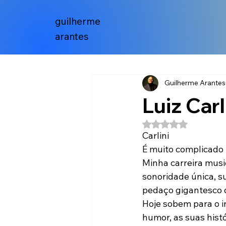
guilherme
arantes
Guilherme Arantes
Luiz Carl
Avaliado com NaN 
Carlini
É muito complicado 
Minha carreira musi
sonoridade única, s
pedaço gigantesco 
Hoje sobem para o i
humor, as suas histó