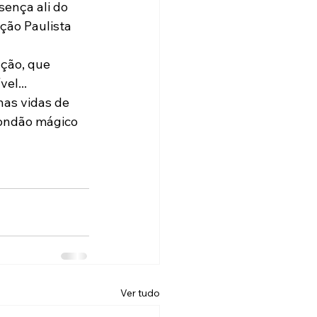
sença ali do 
ção Paulista 
ção, que 
el...
as vidas de 
condão mágico 
Ver tudo