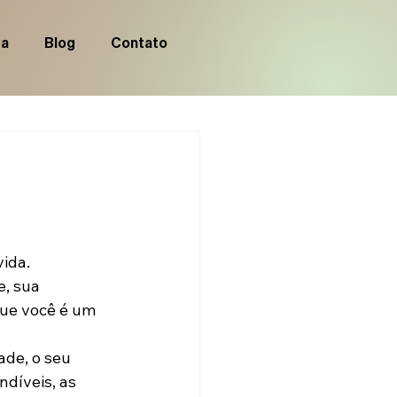
ia
Blog
Contato
ida.
, sua 
que você é um 
ade, o seu 
ndíveis, as 