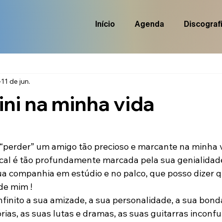
Início
Agenda
Discograf
11 de jun.
ini na minha vida
de 5 estrelas.
“perder” um amigo tão precioso e marcante na minha v
cal é tão profundamente marcada pela sua genialidade
ua companhia em estúdio e no palco, que posso dizer 
de mim !
nfinito a sua amizade, a sua personalidade, a sua bond
rias, as suas lutas e dramas, as suas guitarras inconfu