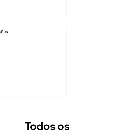
a-Básica
as.
ções
-cabeça é, na verdade,
amental para a saúde
l e o equilíbrio do Ser.
 frescura supérflua, como
te em parecer. Por mais que
am sem proposito, inúteis,
sões e percepçoes
Todos os