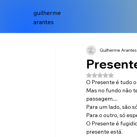
guilherme
arantes
Guilherme Arantes
Present
Avaliado com NaN 
O Presente é tudo o
Mas no fundo não te
passagem....
Para um lado, são s
Para o outro, só es
O Presente é fugidi
presente está.