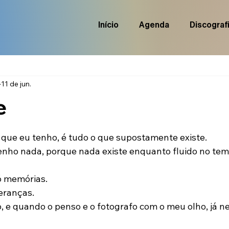
Início
Agenda
Discograf
11 de jun.
e
de 5 estrelas.
 que eu tenho, é tudo o que supostamente existe.
nho nada, porque nada existe enquanto fluido no tem
ó memórias.
peranças.
o, e quando o penso e o fotografo com o meu olho, já n