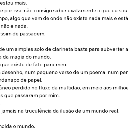
 estou mais.
e por isso não consigo saber exatamente o que eu sou,
mpo, algo que vem de onde não existe nada mais e est
 não é nada.
 assim de passagem.
e um simples solo de clarineta basta para subverter a
za da magia do mundo.
 que existe de fato para mim.
um desenho, num pequeno verso de um poema, num pe
rdanapo de papel.
âneo perdido no fluxo da multidão, em meio aos milhões
es que passaram por mim.
.
e jamais na truculência da ilusão de um mundo real.
molda o mundo.