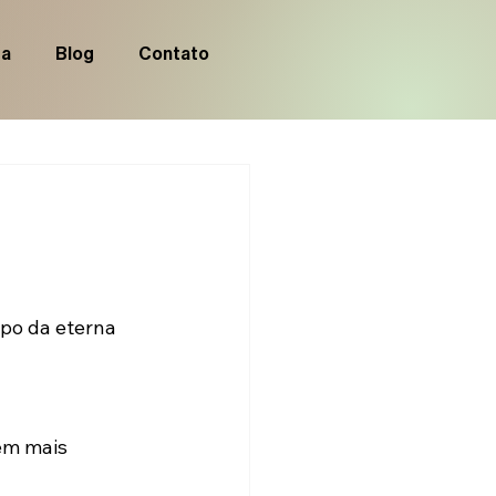
ia
Blog
Contato
po da eterna 
em mais 