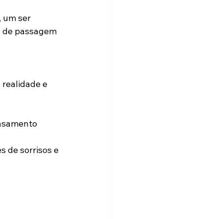
 um ser 
á de passagem 
 realidade e 
nsamento 
 de sorrisos e 